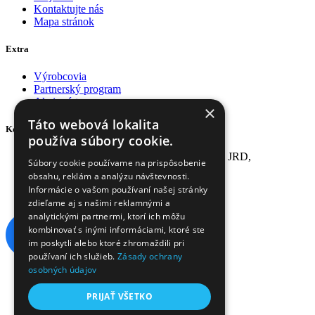
Kontaktujte nás
Mapa stránok
Extra
Výrobcovia
Partnerský program
Akciový tovar
×
Táto webová lokalita
Kontakt
používa súbory cookie.
Adresa: S2 s.r.o., ul. Ku Mlynu - areál býv. JRD,
Súbory cookie používame na prispôsobenie
04015 Košice-Šaca
obsahu, reklám a analýzu návštevnosti.
Tel: 0948 394 237
Informácie o vašom používaní našej stránky
Email:
info@kanarikyeshop.sk
zdieľame aj s našimi reklamnými a
analytickými partnermi, ktorí ich môžu
kombinovať s inými informáciami, ktoré ste
im poskytli alebo ktoré zhromaždili pri
používaní ich služieb.
Zásady ochrany
osobných údajov
Akciový tovar
Partnerský program
PRIJAŤ VŠETKO
Darčekové poukážky