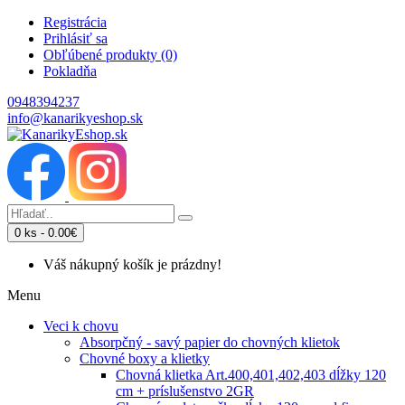
Registrácia
Prihlásiť sa
Obľúbené produkty (0)
Pokladňa
0948394237
info@kanarikyeshop.sk
0 ks - 0.00€
Váš nákupný košík je prázdny!
Menu
Veci k chovu
Absorpčný - savý papier do chovných klietok
Chovné boxy a klietky
Chovná klietka Art.400,401,402,403 dĺžky 120
cm + príslušenstvo 2GR