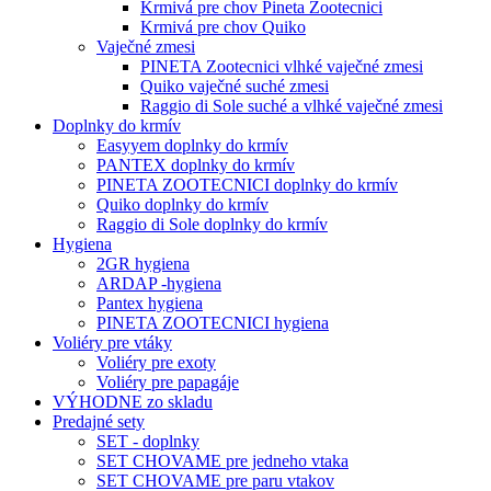
Krmivá pre chov Pineta Zootecnici
Krmivá pre chov Quiko
Vaječné zmesi
PINETA Zootecnici vlhké vaječné zmesi
Quiko vaječné suché zmesi
Raggio di Sole suché a vlhké vaječné zmesi
Doplnky do krmív
Easyyem doplnky do krmív
PANTEX doplnky do krmív
PINETA ZOOTECNICI doplnky do krmív
Quiko doplnky do krmív
Raggio di Sole doplnky do krmív
Hygiena
2GR hygiena
ARDAP -hygiena
Pantex hygiena
PINETA ZOOTECNICI hygiena
Voliéry pre vtáky
Voliéry pre exoty
Voliéry pre papagáje
VÝHODNE zo skladu
Predajné sety
SET - doplnky
SET CHOVAME pre jedneho vtaka
SET CHOVAME pre paru vtakov