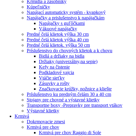
Kŕmidla a zásobniky
Kúpeľničky
Napájací automaticky systém - kvapkový
Napájačky a prislušenstvo k napájačkám
Napájačky s guľôčkami
Vákuové napájačky
Predné čelá klietok výška 30 cm
Predné čelá klietok výška 40 cm
Predné čelá klietok. výška 50 cm
Príslušenstvo do chovných klietok a k chovu
Bidlá a držiaky na bidla
Držiaky (univerzálny,na sepie)
Kefy na čistenie
Podkladové vajcia
Vtáčie sieťky
Zásuvky a rošty
Značkovacie krúžky, nožnice a kliešte
Príslušenstvo ku predným čelám 30 a 40 cm
Stojany pre chovné a výstavné klietky
Transportne boxy -Prepravky pre transport vtákov
Výstavné klietky
Krmivá
Dokrmovacie zmesi
Krmivá pre chov
Krmivá pre chov Raggio di Sole