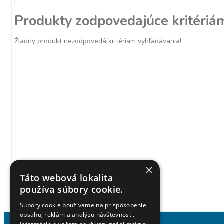
Produkty zodpovedajúce kritériá
Žiadny produkt nezodpovedá kritériam vyhľadávania!
×
Táto webová lokalita
používa súbory cookie.
Súbory cookie používame na prispôsobenie
obsahu, reklám a analýzu návštevnosti.