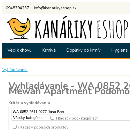
0948394237
info@kanarikyeshop.sk
Veci k chovu
Krmivá
Doplnky do krmív
Hygiena
Vyhľadávanie
Vyhľadávanie - WA 0852 26
Mewah Apartment Podomor
Kritériá vyhľadávania
Hľadať v podkategóriách
Hľadať v popisoch produktov