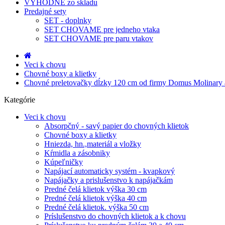
VÝHODNE zo skladu
Predajné sety
SET - doplnky
SET CHOVAME pre jedneho vtaka
SET CHOVAME pre paru vtakov
Veci k chovu
Chovné boxy a klietky
Chovné preletovačky dĺzky 120 cm od firmy Domus Molinary 
Kategórie
Veci k chovu
Absorpčný - savý papier do chovných klietok
Chovné boxy a klietky
Hniezda, hn.,materiál a vložky
Kŕmidla a zásobniky
Kúpeľničky
Napájací automaticky systém - kvapkový
Napájačky a prislušenstvo k napájačkám
Predné čelá klietok výška 30 cm
Predné čelá klietok výška 40 cm
Predné čelá klietok. výška 50 cm
Príslušenstvo do chovných klietok a k chovu