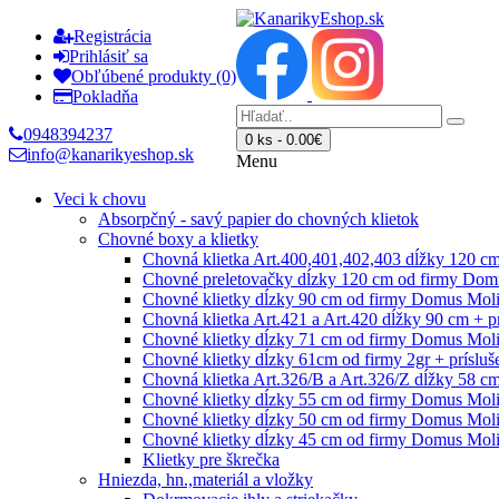
Registrácia
Prihlásiť sa
Obľúbené produkty (0)
Pokladňa
0948394237
0 ks - 0.00€
info@kanarikyeshop.sk
Menu
Veci k chovu
Absorpčný - savý papier do chovných klietok
Chovné boxy a klietky
Chovná klietka Art.400,401,402,403 dĺžky 120 cm
Chovné preletovačky dĺzky 120 cm od firmy Domu
Chovné klietky dĺzky 90 cm od firmy Domus Moli
Chovná klietka Art.421 a Art.420 dĺžky 90 cm + 
Chovné klietky dĺzky 71 cm od firmy Domus Molin
Chovné klietky dĺzky 61cm od firmy 2gr + prísluš
Chovná klietka Art.326/B a Art.326/Z dĺžky 58 c
Chovné klietky dĺzky 55 cm od firmy Domus Molin
Chovné klietky dĺzky 50 cm od firmy Domus Molin
Chovné klietky dĺzky 45 cm od firmy Domus Molin
Klietky pre škrečka
Hniezda, hn.,materiál a vložky