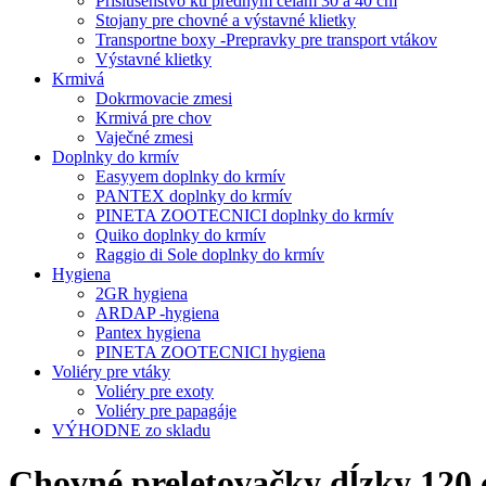
Príslušenstvo ku predným čelám 30 a 40 cm
Stojany pre chovné a výstavné klietky
Transportne boxy -Prepravky pre transport vtákov
Výstavné klietky
Krmivá
Dokrmovacie zmesi
Krmivá pre chov
Vaječné zmesi
Doplnky do krmív
Easyyem doplnky do krmív
PANTEX doplnky do krmív
PINETA ZOOTECNICI doplnky do krmív
Quiko doplnky do krmív
Raggio di Sole doplnky do krmív
Hygiena
2GR hygiena
ARDAP -hygiena
Pantex hygiena
PINETA ZOOTECNICI hygiena
Voliéry pre vtáky
Voliéry pre exoty
Voliéry pre papagáje
VÝHODNE zo skladu
Chovné preletovačky dĺzky 120