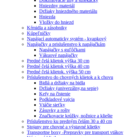
Dokrmovacie ihly a striekačky
Hniezdny materiál
Držiaky hniezdného materiálu
Hniezda
Vložky do hniezd
Kŕmidla a zásobniky
Kúpeľničky
Napájací automaticky systém - kvapkový
Napájačky a prislušenstvo k napájačkám
Napájačky s guľôčkami
Vákuové napájačky
Predné čelá klietok výška 30 cm
Predné čelá klietok výška 40 cm
Predné čelá klietok. výška 50 cm
Príslušenstvo do chovných klietok a k chovu
Bidlá a držiaky na bidla
Držiaky (univerzálny,na sepie)
Kefy na čistenie
Podkladové vajcia
Vtáčie sieťky
Zásuvky a rošty
Značkovacie krúžky, nožnice a kliešte
Príslušenstvo ku predným čelám 30 a 40 cm
Stojany pre chovné a výstavné klietky
Transportne boxy -Prepravky pre transport vtákov