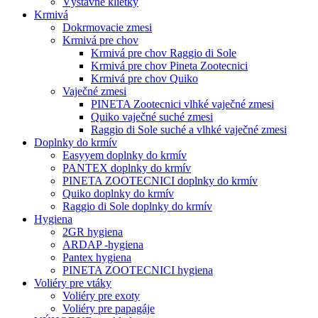
Výstavné klietky
Krmivá
Dokrmovacie zmesi
Krmivá pre chov
Krmivá pre chov Raggio di Sole
Krmivá pre chov Pineta Zootecnici
Krmivá pre chov Quiko
Vaječné zmesi
PINETA Zootecnici vlhké vaječné zmesi
Quiko vaječné suché zmesi
Raggio di Sole suché a vlhké vaječné zmesi
Doplnky do krmív
Easyyem doplnky do krmív
PANTEX doplnky do krmív
PINETA ZOOTECNICI doplnky do krmív
Quiko doplnky do krmív
Raggio di Sole doplnky do krmív
Hygiena
2GR hygiena
ARDAP -hygiena
Pantex hygiena
PINETA ZOOTECNICI hygiena
Voliéry pre vtáky
Voliéry pre exoty
Voliéry pre papagáje