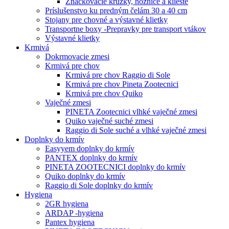
Značkovacie krúžky, nožnice a kliešte
Príslušenstvo ku predným čelám 30 a 40 cm
Stojany pre chovné a výstavné klietky
Transportne boxy -Prepravky pre transport vtákov
Výstavné klietky
Krmivá
Dokrmovacie zmesi
Krmivá pre chov
Krmivá pre chov Raggio di Sole
Krmivá pre chov Pineta Zootecnici
Krmivá pre chov Quiko
Vaječné zmesi
PINETA Zootecnici vlhké vaječné zmesi
Quiko vaječné suché zmesi
Raggio di Sole suché a vlhké vaječné zmesi
Doplnky do krmív
Easyyem doplnky do krmív
PANTEX doplnky do krmív
PINETA ZOOTECNICI doplnky do krmív
Quiko doplnky do krmív
Raggio di Sole doplnky do krmív
Hygiena
2GR hygiena
ARDAP -hygiena
Pantex hygiena