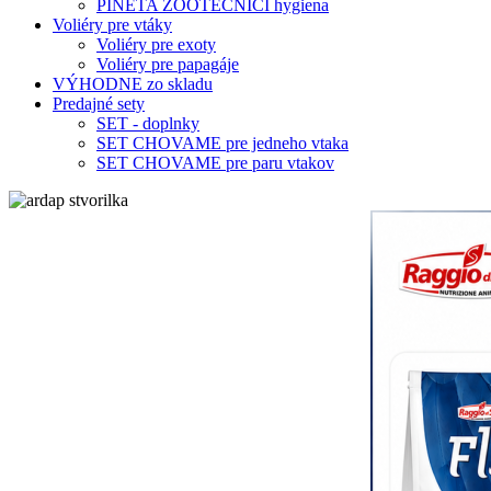
PINETA ZOOTECNICI hygiena
Voliéry pre vtáky
Voliéry pre exoty
Voliéry pre papagáje
VÝHODNE zo skladu
Predajné sety
SET - doplnky
SET CHOVAME pre jedneho vtaka
SET CHOVAME pre paru vtakov