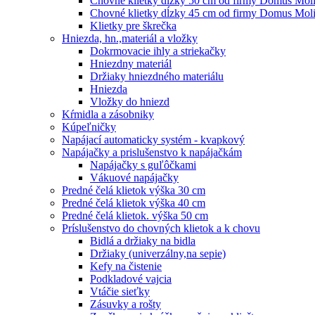
Chovné klietky dĺzky 50 cm od firmy Domus Molin
Chovné klietky dĺzky 45 cm od firmy Domus Molin
Klietky pre škrečka
Hniezda, hn.,materiál a vložky
Dokrmovacie ihly a striekačky
Hniezdny materiál
Držiaky hniezdného materiálu
Hniezda
Vložky do hniezd
Kŕmidla a zásobniky
Kúpeľničky
Napájací automaticky systém - kvapkový
Napájačky a prislušenstvo k napájačkám
Napájačky s guľôčkami
Vákuové napájačky
Predné čelá klietok výška 30 cm
Predné čelá klietok výška 40 cm
Predné čelá klietok. výška 50 cm
Príslušenstvo do chovných klietok a k chovu
Bidlá a držiaky na bidla
Držiaky (univerzálny,na sepie)
Kefy na čistenie
Podkladové vajcia
Vtáčie sieťky
Zásuvky a rošty