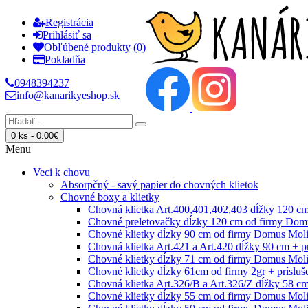
Registrácia
Prihlásiť sa
Obľúbené produkty (0)
Pokladňa
0948394237
info@kanarikyeshop.sk
0 ks - 0.00€
Menu
Veci k chovu
Absorpčný - savý papier do chovných klietok
Chovné boxy a klietky
Chovná klietka Art.400,401,402,403 dĺžky 120 cm
Chovné preletovačky dĺzky 120 cm od firmy Domu
Chovné klietky dĺzky 90 cm od firmy Domus Moli
Chovná klietka Art.421 a Art.420 dĺžky 90 cm + 
Chovné klietky dĺzky 71 cm od firmy Domus Molin
Chovné klietky dĺzky 61cm od firmy 2gr + prísluš
Chovná klietka Art.326/B a Art.326/Z dĺžky 58 c
Chovné klietky dĺzky 55 cm od firmy Domus Molin