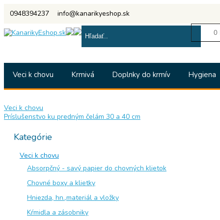
0948394237
info@kanarikyeshop.sk
0 
Veci k chovu
Krmivá
Doplnky do krmív
Hygiena
Veci k chovu
Príslušenstvo ku predným čelám 30 a 40 cm
Kategórie
Veci k chovu
Absorpčný - savý papier do chovných klietok
Chovné boxy a klietky
Hniezda, hn.,materiál a vložky
Kŕmidla a zásobniky