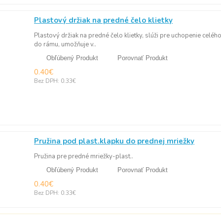
Plastový držiak na predné čelo klietky
Plastový držiak na predné čelo klietky, slúži pre uchopenie celé
do rámu, umožňuje v..
Obľúbený Produkt
Porovnať Produkt
0.40€
Bez DPH: 0.33€
Pružina pod plast.klapku do prednej mriežky
Pružina pre predné mriežky-plast..
Obľúbený Produkt
Porovnať Produkt
0.40€
Bez DPH: 0.33€