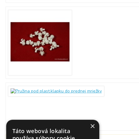
×
Táto webová lokalita
používa súbory cookie.