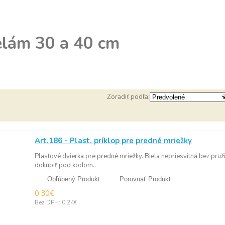
elám 30 a 40 cm
Zoradiť podľa:
Art.186 - Plast. príklop pre predné mriežky
Plastové dvierka pre predné mriežky. Biela nepriesvitná bez pruži
dokúpiť pod kodom..
Obľúbený Produkt
Porovnať Produkt
0.30€
Bez DPH: 0.24€