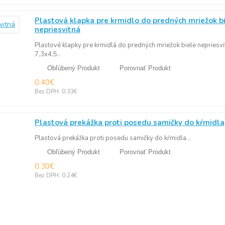
Plastová klapka pre krmidlo do predných mriežok b
nepriesvitná
Plastové klapky pre krmidlá do predných mriežok biele nepriesv
7,3x4,5..
Obľúbený Produkt
Porovnať Produkt
0.40€
Bez DPH: 0.33€
Plastová prekážka proti posedu samičky do kŕmidla
Plastová prekážka proti posedu samičky do kŕmidla...
Obľúbený Produkt
Porovnať Produkt
0.30€
Bez DPH: 0.24€