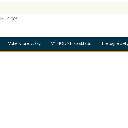
ks - 0.00€
Voliéry pre vtáky
VÝHODNE zo skladu
Predajné set