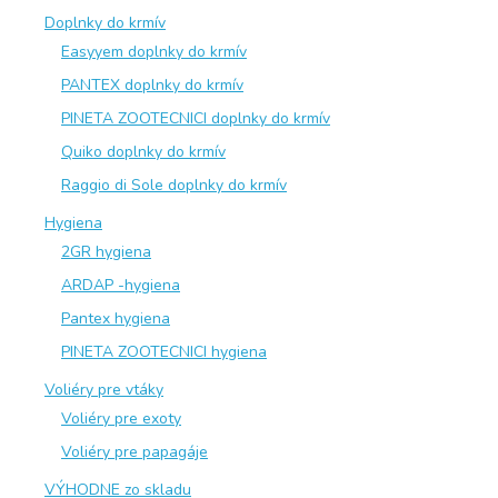
Doplnky do krmív
Easyyem doplnky do krmív
PANTEX doplnky do krmív
PINETA ZOOTECNICI doplnky do krmív
Quiko doplnky do krmív
Raggio di Sole doplnky do krmív
Hygiena
2GR hygiena
ARDAP -hygiena
Pantex hygiena
PINETA ZOOTECNICI hygiena
Voliéry pre vtáky
Voliéry pre exoty
Voliéry pre papagáje
VÝHODNE zo skladu