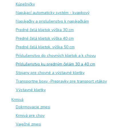
Kúpeľničky
Napájací automaticky systém - kvapkový
Napájačky a prislušenstvo k napájačkám
Predné čelá klietok výška 30 cm
Predné čelá klietok výška 40 cm
Predné čelá klietok. výška 50 cm
Príslušenstvo do chovných klietok a k chovu
Príslušenstvo ku predným čelám 30 a 40 cm
Stojany pre chovné a výstavné klietky
Transportne boxy -Prepravky pre transport vtákov
Výstavné klietky
Krmivá
Dokrmovacie zmesi
Krmivá pre chov
Vaječné zmesi