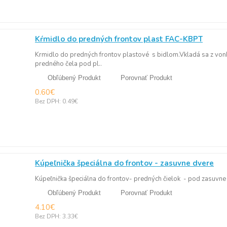
Kŕmidlo do predných frontov plast FAC-KBPT
Krmidlo do predných frontov plastové s bidlom.Vkladá sa z vonka
predného čela pod pl..
Obľúbený Produkt
Porovnať Produkt
0.60€
Bez DPH: 0.49€
Kúpeľnička špeciálna do frontov - zasuvne dvere
Kúpeľnička špeciálna do frontov- predných čielok - pod zasuvne 
Obľúbený Produkt
Porovnať Produkt
4.10€
Bez DPH: 3.33€