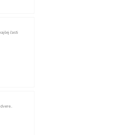
jšej časti
dvere..