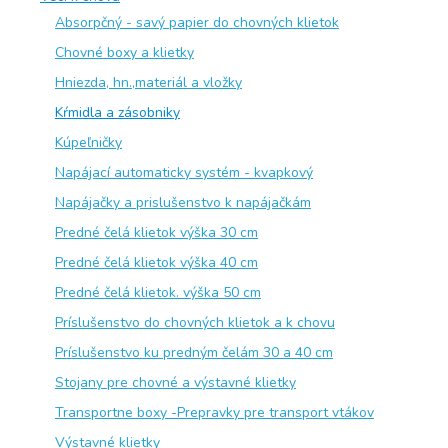
Absorpčný - savý papier do chovných klietok
Chovné boxy a klietky
Hniezda, hn.,materiál a vložky
Kŕmidla a zásobniky
Kúpeľničky
Napájací automaticky systém - kvapkový
Napájačky a prislušenstvo k napájačkám
Predné čelá klietok výška 30 cm
Predné čelá klietok výška 40 cm
Predné čelá klietok. výška 50 cm
Príslušenstvo do chovných klietok a k chovu
Príslušenstvo ku predným čelám 30 a 40 cm
Stojany pre chovné a výstavné klietky
Transportne boxy -Prepravky pre transport vtákov
Výstavné klietky