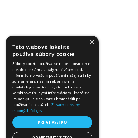
×
Táto webová lokalita
používa súbory cookie.
Súbory cookie používame na prispôsobenie
obsahu, reklám a analýzu návštevnosti.
Informácie o vašom používaní našej stránky
zdieľame aj s našimi reklamnými a
analytickými partnermi, ktorí ich môžu
kombinovať s inými informáciami, ktoré ste
im poskytli alebo ktoré zhromaždili pri
používaní ich služieb.
Zásady ochrany
osobných údajov
PRIJAŤ VŠETKO
ODMIETNUŤ VŠETKO