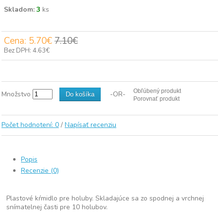
Skladom:
3
ks
Cena:
5.70€
7.10€
Bez DPH: 4.63€
Obľúbený produkt
Množstvo
-OR-
Do košíka
Porovnať produkt
Počet hodnotení: 0
/
Napísať recenziu
Popis
Recenzie (0)
Plastové kŕmidlo pre holuby. Skladajúce sa zo spodnej a vrchnej
snímatelnej časti pre 10 holubov.