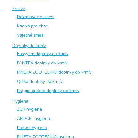
Krmivá
Dokrmovacie zmesi
Krmivá pre chov
Vaječné zmesi
Doplnky do krmív
Easyyem doplnky do krmív
PANTEX doplnky do krmív
PINETA ZOOTECNICI doplnky do krmív
Quiko doplnky do krmív
Raggio di Sole doplnky do krmív
Hygiena
2GR hygiena
ARDAP -hygiena
Pantex hygiena
PINETA ZOOTECNICI hygiena