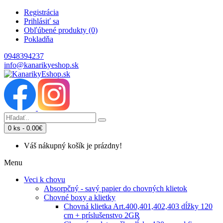
Registrácia
Prihlásiť sa
Obľúbené produkty (0)
Pokladňa
0948394237
info@kanarikyeshop.sk
0 ks - 0.00€
Váš nákupný košík je prázdny!
Menu
Veci k chovu
Absorpčný - savý papier do chovných klietok
Chovné boxy a klietky
Chovná klietka Art.400,401,402,403 dĺžky 120
cm + príslušenstvo 2GR