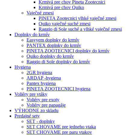
Krmivá pre chov Pineta Zootecnici
Krmivá pre chov Quiko
Vaječné zmesi
PINETA Zootecnici vlhké vaječné zmesi
Quiko vaječné suché zmesi
Raggio di Sole suché a vlhké vaječné zmesi
Doplnky do krmív
Easyyem doplnky do krmív
PANTEX doplnky do krmív
PINETA ZOOTECNICI doplnky do krmív
Quiko doplnky do krmív
Raggio di Sole doplnky do krmív
Hygiena
2GR hygiena
ARDAP -hygiena
Pantex hygiena
PINETA ZOOTECNICI hygiena
Voliéry pre vtáky
Voliéry pre exoty
Voliéry pre papagáje
VÝHODNE zo skladu
Predajné sety
SET - doplnky
SET CHOVAME pre jedneho vtaka
SET CHOVAME pre paru vtakov