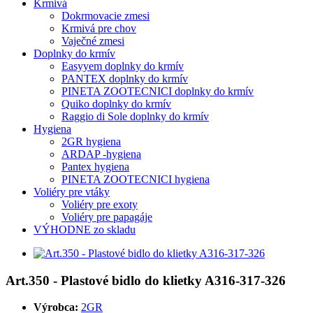
Krmivá
Dokrmovacie zmesi
Krmivá pre chov
Vaječné zmesi
Doplnky do krmív
Easyyem doplnky do krmív
PANTEX doplnky do krmív
PINETA ZOOTECNICI doplnky do krmív
Quiko doplnky do krmív
Raggio di Sole doplnky do krmív
Hygiena
2GR hygiena
ARDAP -hygiena
Pantex hygiena
PINETA ZOOTECNICI hygiena
Voliéry pre vtáky
Voliéry pre exoty
Voliéry pre papagáje
VÝHODNE zo skladu
Art.350 - Plastové bidlo do klietky A316-317-326
Výrobca:
2GR