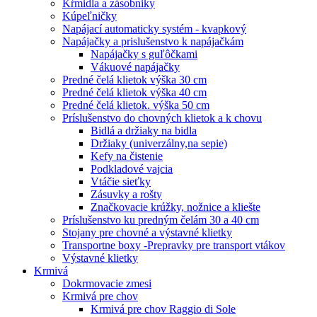
Kŕmidla a zásobniky
Kúpeľničky
Napájací automaticky systém - kvapkový
Napájačky a prislušenstvo k napájačkám
Napájačky s guľôčkami
Vákuové napájačky
Predné čelá klietok výška 30 cm
Predné čelá klietok výška 40 cm
Predné čelá klietok. výška 50 cm
Príslušenstvo do chovných klietok a k chovu
Bidlá a držiaky na bidla
Držiaky (univerzálny,na sepie)
Kefy na čistenie
Podkladové vajcia
Vtáčie sieťky
Zásuvky a rošty
Značkovacie krúžky, nožnice a kliešte
Príslušenstvo ku predným čelám 30 a 40 cm
Stojany pre chovné a výstavné klietky
Transportne boxy -Prepravky pre transport vtákov
Výstavné klietky
Krmivá
Dokrmovacie zmesi
Krmivá pre chov
Krmivá pre chov Raggio di Sole