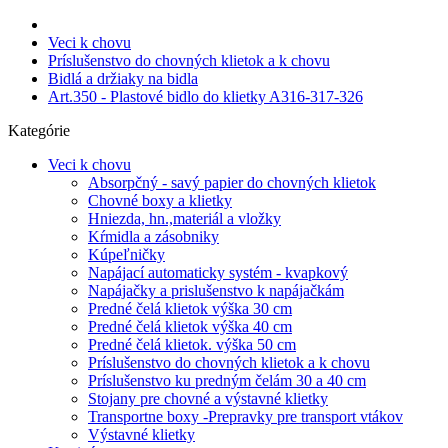
Veci k chovu
Príslušenstvo do chovných klietok a k chovu
Bidlá a držiaky na bidla
Art.350 - Plastové bidlo do klietky A316-317-326
Kategórie
Veci k chovu
Absorpčný - savý papier do chovných klietok
Chovné boxy a klietky
Hniezda, hn.,materiál a vložky
Kŕmidla a zásobniky
Kúpeľničky
Napájací automaticky systém - kvapkový
Napájačky a prislušenstvo k napájačkám
Predné čelá klietok výška 30 cm
Predné čelá klietok výška 40 cm
Predné čelá klietok. výška 50 cm
Príslušenstvo do chovných klietok a k chovu
Príslušenstvo ku predným čelám 30 a 40 cm
Stojany pre chovné a výstavné klietky
Transportne boxy -Prepravky pre transport vtákov
Výstavné klietky