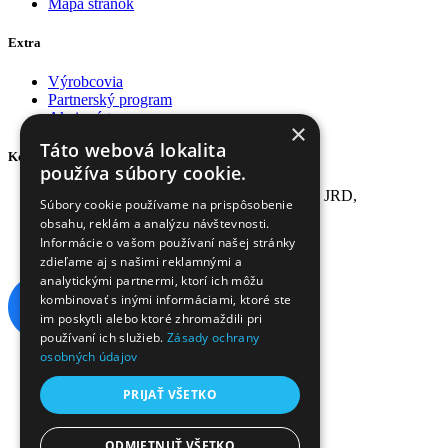
Mapa stránok
Extra
Výrobcovia
Partnerský program
Akciový tovar
×
Táto webová lokalita
Kontakt
používa súbory cookie.
Adresa: S2 s.r.o., ul. Ku Mlynu - areál býv. JRD,
Súbory cookie používame na prispôsobenie
04015 Košice-Šaca
obsahu, reklám a analýzu návštevnosti.
Tel: 0948 394 237
Informácie o vašom používaní našej stránky
Email:
info@kanarikyeshop.sk
zdieľame aj s našimi reklamnými a
analytickými partnermi, ktorí ich môžu
kombinovať s inými informáciami, ktoré ste
im poskytli alebo ktoré zhromaždili pri
používaní ich služieb.
Zásady ochrany
osobných údajov
Akciový tovar
Partnerský program
PRIJAŤ VŠETKO
Darčekové poukážky
Výrobcovia
Reklamácie
ODMIETNUŤ VŠETKO