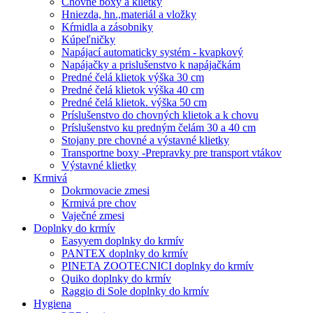
Chovné boxy a klietky
Hniezda, hn.,materiál a vložky
Kŕmidla a zásobniky
Kúpeľničky
Napájací automaticky systém - kvapkový
Napájačky a prislušenstvo k napájačkám
Predné čelá klietok výška 30 cm
Predné čelá klietok výška 40 cm
Predné čelá klietok. výška 50 cm
Príslušenstvo do chovných klietok a k chovu
Príslušenstvo ku predným čelám 30 a 40 cm
Stojany pre chovné a výstavné klietky
Transportne boxy -Prepravky pre transport vtákov
Výstavné klietky
Krmivá
Dokrmovacie zmesi
Krmivá pre chov
Vaječné zmesi
Doplnky do krmív
Easyyem doplnky do krmív
PANTEX doplnky do krmív
PINETA ZOOTECNICI doplnky do krmív
Quiko doplnky do krmív
Raggio di Sole doplnky do krmív
Hygiena