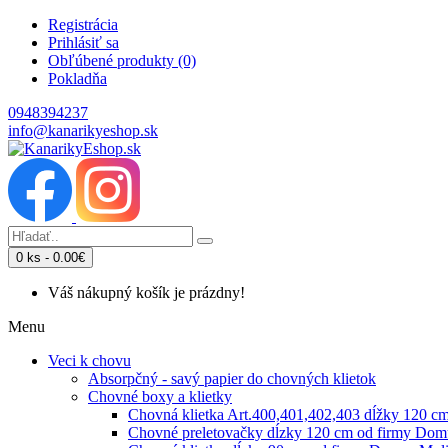
Registrácia
Prihlásiť sa
Obľúbené produkty (0)
Pokladňa
0948394237
info@kanarikyeshop.sk
0 ks - 0.00€
Váš nákupný košík je prázdny!
Menu
Veci k chovu
Absorpčný - savý papier do chovných klietok
Chovné boxy a klietky
Chovná klietka Art.400,401,402,403 dĺžky 120 cm
Chovné preletovačky dĺzky 120 cm od firmy Domu