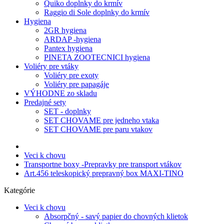
Quiko doplnky do krmív
Raggio di Sole doplnky do krmív
Hygiena
2GR hygiena
ARDAP -hygiena
Pantex hygiena
PINETA ZOOTECNICI hygiena
Voliéry pre vtáky
Voliéry pre exoty
Voliéry pre papagáje
VÝHODNE zo skladu
Predajné sety
SET - doplnky
SET CHOVAME pre jedneho vtaka
SET CHOVAME pre paru vtakov
Veci k chovu
Transportne boxy -Prepravky pre transport vtákov
Art.456 teleskopický prepravný box MAXI-TINO
Kategórie
Veci k chovu
Absorpčný - savý papier do chovných klietok