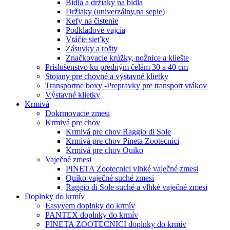
Bidlá a držiaky na bidla
Držiaky (univerzálny,na sepie)
Kefy na čistenie
Podkladové vajcia
Vtáčie sieťky
Zásuvky a rošty
Značkovacie krúžky, nožnice a kliešte
Príslušenstvo ku predným čelám 30 a 40 cm
Stojany pre chovné a výstavné klietky
Transportne boxy -Prepravky pre transport vtákov
Výstavné klietky
Krmivá
Dokrmovacie zmesi
Krmivá pre chov
Krmivá pre chov Raggio di Sole
Krmivá pre chov Pineta Zootecnici
Krmivá pre chov Quiko
Vaječné zmesi
PINETA Zootecnici vlhké vaječné zmesi
Quiko vaječné suché zmesi
Raggio di Sole suché a vlhké vaječné zmesi
Doplnky do krmív
Easyyem doplnky do krmív
PANTEX doplnky do krmív
PINETA ZOOTECNICI doplnky do krmív