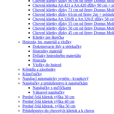
Chovné klietky dĺzky 90 cm od firmy Domus Moli
Chovná klietka Art.421 a Art.420 dĺžky 90 cm + 
Chovné klietky dĺzky 71 cm od firmy Domus Molin
Chovné klietky dĺzky 61cm od firmy 2gr + prísluš
Chovná klietka Art.326/B a Art.326/Z dĺžky 58 c
Chovné klietky dĺzky 55 cm od firmy Domus Molin
Chovné klietky dĺzky 50 cm od firmy Domus Molin
Chovné klietky dĺzky 45 cm od firmy Domus Molin
Klietky pre škrečka
Hniezda, hn.,materiál a vložky
Dokrmovacie ihly a striekačky
Hniezdny materiál
Držiaky hniezdného materiálu
Hniezda
Vložky do hniezd
Kŕmidla a zásobniky
Kúpeľničky
Napájací automaticky systém - kvapkový
Napájačky a prislušenstvo k napájačkám
Napájačky s guľôčkami
Vákuové napájačky
Predné čelá klietok výška 30 cm
Predné čelá klietok výška 40 cm
Predné čelá klietok. výška 50 cm
Príslušenstvo do chovných klietok a k chovu