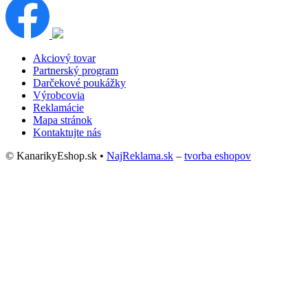
Akciový tovar
Partnerský program
Darčekové poukážky
Výrobcovia
Reklamácie
Mapa stránok
Kontaktujte nás
© KanarikyEshop.sk •
NajReklama.sk
–
tvorba eshopov