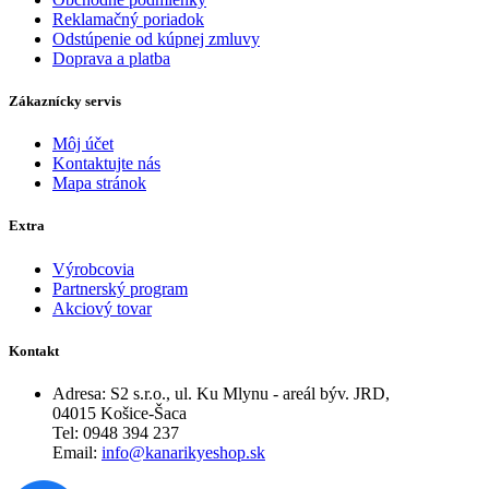
Reklamačný poriadok
Odstúpenie od kúpnej zmluvy
Doprava a platba
Zákaznícky servis
Môj účet
Kontaktujte nás
Mapa stránok
Extra
Výrobcovia
Partnerský program
Akciový tovar
Kontakt
Adresa: S2 s.r.o., ul. Ku Mlynu - areál býv. JRD,
04015 Košice-Šaca
Tel: 0948 394 237
Email:
info@kanarikyeshop.sk