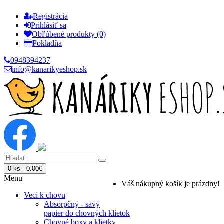
Registrácia
Prihlásiť sa
Obľúbené produkty (0)
Pokladňa
0948394237
info@kanarikyeshop.sk
0 ks - 0.00€
Menu
Váš nákupný košík je prázdny!
Veci k chovu
Absorpčný - savý
papier do chovných klietok
Chovné boxy a klietky