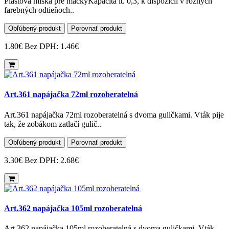
Plastová miska pre mačkyKapacita lt. 0,3, k dispozícii v rôznych
farebných odtieňoch..
Obľúbený produkt
Porovnať produkt
1.80€
Bez DPH: 1.46€
Art.361 napájačka 72ml rozoberatelná
Art.361 napájačka 72ml rozoberatelná s dvoma guličkami. Vták pije
tak, že zobákom zatlačí gulič..
Obľúbený produkt
Porovnať produkt
3.30€
Bez DPH: 2.68€
Art.362 napájačka 105ml rozoberatelná
Art.362 napájačka 105ml rozoberatelná s dvoma guličkami. Vták