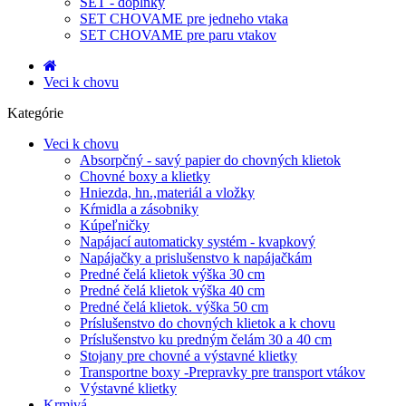
SET - doplnky
SET CHOVAME pre jedneho vtaka
SET CHOVAME pre paru vtakov
Veci k chovu
Kategórie
Veci k chovu
Absorpčný - savý papier do chovných klietok
Chovné boxy a klietky
Hniezda, hn.,materiál a vložky
Kŕmidla a zásobniky
Kúpeľničky
Napájací automaticky systém - kvapkový
Napájačky a prislušenstvo k napájačkám
Predné čelá klietok výška 30 cm
Predné čelá klietok výška 40 cm
Predné čelá klietok. výška 50 cm
Príslušenstvo do chovných klietok a k chovu
Príslušenstvo ku predným čelám 30 a 40 cm
Stojany pre chovné a výstavné klietky
Transportne boxy -Prepravky pre transport vtákov
Výstavné klietky
Krmivá