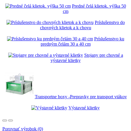
Predné čelá klietok. výška 50
cm
Príslušenstvo do
chovných klietok a k chovu
Príslušenstvo ku
predným čelám 30 a 40 cm
Stojany pre chovné a
výstavné klietky
Transportne boxy -Prepravky pre transport vtákov
Výstavné klietky
Porovnať výrobok (0)