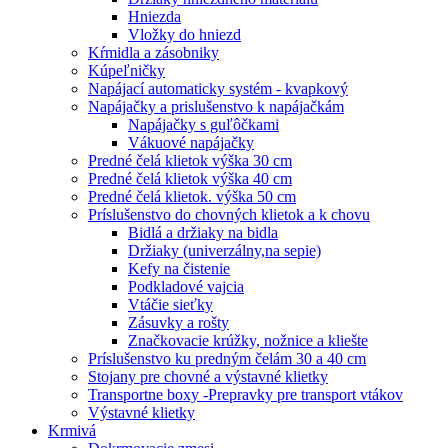
Hniezda
Vložky do hniezd
Kŕmidla a zásobniky
Kúpeľničky
Napájací automaticky systém - kvapkový
Napájačky a prislušenstvo k napájačkám
Napájačky s guľôčkami
Vákuové napájačky
Predné čelá klietok výška 30 cm
Predné čelá klietok výška 40 cm
Predné čelá klietok. výška 50 cm
Príslušenstvo do chovných klietok a k chovu
Bidlá a držiaky na bidla
Držiaky (univerzálny,na sepie)
Kefy na čistenie
Podkladové vajcia
Vtáčie sieťky
Zásuvky a rošty
Značkovacie krúžky, nožnice a kliešte
Príslušenstvo ku predným čelám 30 a 40 cm
Stojany pre chovné a výstavné klietky
Transportne boxy -Prepravky pre transport vtákov
Výstavné klietky
Krmivá