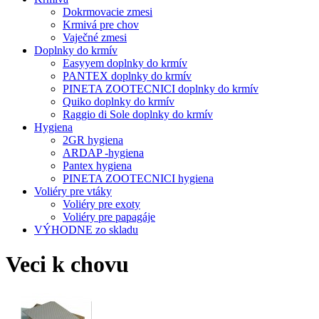
Dokrmovacie zmesi
Krmivá pre chov
Vaječné zmesi
Doplnky do krmív
Easyyem doplnky do krmív
PANTEX doplnky do krmív
PINETA ZOOTECNICI doplnky do krmív
Quiko doplnky do krmív
Raggio di Sole doplnky do krmív
Hygiena
2GR hygiena
ARDAP -hygiena
Pantex hygiena
PINETA ZOOTECNICI hygiena
Voliéry pre vtáky
Voliéry pre exoty
Voliéry pre papagáje
VÝHODNE zo skladu
Veci k chovu