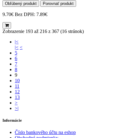
Obľúbený produkt
Porovnať produkt
9.70€
Bez DPH: 7.89€
Zobrazenie 193 až 216 z 367 (16 stránok)
|<
|<
<
5
6
7
8
9
10
11
12
13
>
>|
Informácie
Číslo bankového účtu na eshop
Obchodné podmienky