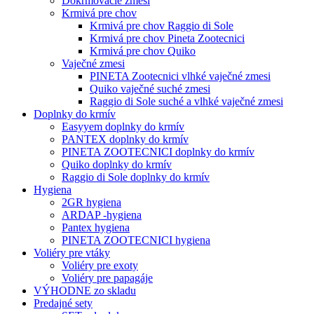
Dokrmovacie zmesi
Krmivá pre chov
Krmivá pre chov Raggio di Sole
Krmivá pre chov Pineta Zootecnici
Krmivá pre chov Quiko
Vaječné zmesi
PINETA Zootecnici vlhké vaječné zmesi
Quiko vaječné suché zmesi
Raggio di Sole suché a vlhké vaječné zmesi
Doplnky do krmív
Easyyem doplnky do krmív
PANTEX doplnky do krmív
PINETA ZOOTECNICI doplnky do krmív
Quiko doplnky do krmív
Raggio di Sole doplnky do krmív
Hygiena
2GR hygiena
ARDAP -hygiena
Pantex hygiena
PINETA ZOOTECNICI hygiena
Voliéry pre vtáky
Voliéry pre exoty
Voliéry pre papagáje
VÝHODNE zo skladu
Predajné sety