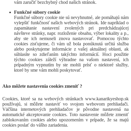
vám zaručiť bezchybný chod našich stránok.
Funkčné súbory cookie
Funkčné súbory cookie nie sú nevyhnutné, ale pomáhajú nám
vylepšiť funkčnosť našich webových stránok. Ide napríklad o
zapamätanie nastavení zvolených pri predchádzajúcej
návšteve stránky, napr. rozloženie obsahu, výber lokality a p.,
aby ste ich nemuseli znova nastavovať. Pomocou týchto
cookies zisťujeme, či vám už bola ponúknutá určitá služba
alebo poskytujeme informácie z vašej aktuálnej oblasti, ak
súhlasíte so zdieľaním takýchto informácií. Hoci použitie
týchto cookies záleží výhradne na vašom nastavení, ich
prípadným vypnutím by ste mohli prísť o niektoré služby,
ktoré by sme vám mohli poskytovať.
Ako môžete nastavenia cookies zmeniť ?
Cookies, ktoré sa na webových
stránkach www.kanarikyeshop.sk
používajú, si môžete nastaviť vo svojom webovom prehliadači.
Väčšina internetových prehliadačov je pôvodne nastavená na
automatické akceptovanie cookies. Toto nastavenie môžete zmeniť
zablokovaním cookies alebo upozornením v prípade, že sa majú
cookies poslať do vášho zariadenia.