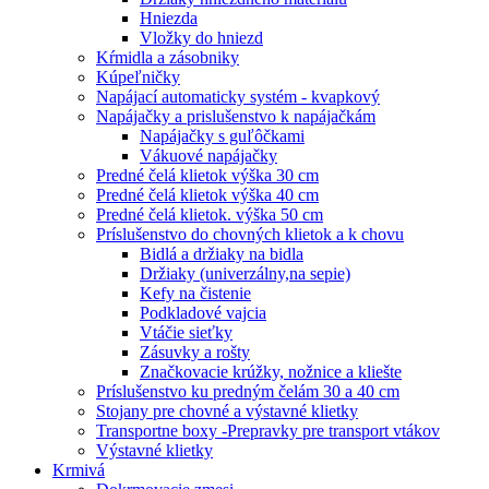
Hniezda
Vložky do hniezd
Kŕmidla a zásobniky
Kúpeľničky
Napájací automaticky systém - kvapkový
Napájačky a prislušenstvo k napájačkám
Napájačky s guľôčkami
Vákuové napájačky
Predné čelá klietok výška 30 cm
Predné čelá klietok výška 40 cm
Predné čelá klietok. výška 50 cm
Príslušenstvo do chovných klietok a k chovu
Bidlá a držiaky na bidla
Držiaky (univerzálny,na sepie)
Kefy na čistenie
Podkladové vajcia
Vtáčie sieťky
Zásuvky a rošty
Značkovacie krúžky, nožnice a kliešte
Príslušenstvo ku predným čelám 30 a 40 cm
Stojany pre chovné a výstavné klietky
Transportne boxy -Prepravky pre transport vtákov
Výstavné klietky
Krmivá