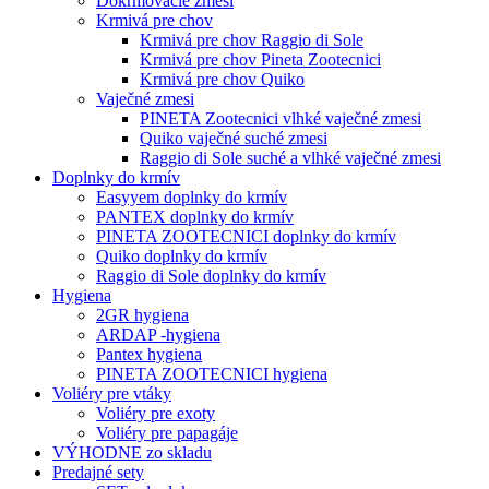
Dokrmovacie zmesi
Krmivá pre chov
Krmivá pre chov Raggio di Sole
Krmivá pre chov Pineta Zootecnici
Krmivá pre chov Quiko
Vaječné zmesi
PINETA Zootecnici vlhké vaječné zmesi
Quiko vaječné suché zmesi
Raggio di Sole suché a vlhké vaječné zmesi
Doplnky do krmív
Easyyem doplnky do krmív
PANTEX doplnky do krmív
PINETA ZOOTECNICI doplnky do krmív
Quiko doplnky do krmív
Raggio di Sole doplnky do krmív
Hygiena
2GR hygiena
ARDAP -hygiena
Pantex hygiena
PINETA ZOOTECNICI hygiena
Voliéry pre vtáky
Voliéry pre exoty
Voliéry pre papagáje
VÝHODNE zo skladu
Predajné sety