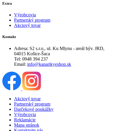
Extra
Výrobcovia
Partnerský program
Akciový tovar
Kontakt
Adresa: S2 s.r.o., ul. Ku Mlynu - areál býv. JRD,
04015 Košice-Šaca
Tel: 0948 394 237
Email:
info@kanarikyeshop.sk
Akciový tovar
Partnerský program
Darčekové poukážky
Výrobcovia
Reklamácie
Mapa stránok
Kontaktujte nás