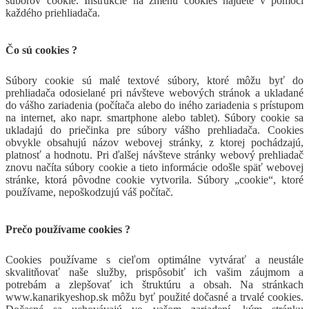
súborov cookie. Inštrukcie na zmenu cookies nájdete v pomoci
každého priehliadača.
Čo sú cookies ?
Súbory cookie sú malé textové súbory, ktoré môžu byť do
prehliadača odosielané pri návšteve webových stránok a ukladané
do vášho zariadenia (počítača alebo do iného zariadenia s prístupom
na internet, ako napr. smartphone alebo tablet). Súbory cookie sa
ukladajú do priečinka pre súbory vášho prehliadača. Cookies
obvykle obsahujú názov webovej stránky, z ktorej pochádzajú,
platnosť a hodnotu. Pri ďalšej návšteve stránky webový prehliadač
znovu načíta súbory cookie a tieto informácie odošle späť webovej
stránke, ktorá pôvodne cookie vytvorila. Súbory „cookie“, ktoré
používame, nepoškodzujú váš počítač.
Prečo používame cookies ?
Cookies používame s cieľom optimálne vytvárať a neustále
skvalitňovať naše služby, prispôsobiť ich vašim záujmom a
potrebám a zlepšovať ich štruktúru a obsah. Na stránkach
www.kanarikyeshop.sk
môžu byť použité dočasné a trvalé cookies.