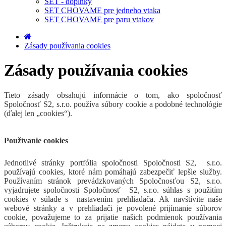
SET - doplnky
SET CHOVAME pre jedneho vtaka
SET CHOVAME pre paru vtakov
Zásady používania cookies
Zásady používania cookies
Tieto zásady obsahujú informácie o tom, ako spoločnosť
Spoločnosť S2, s.r.o.
používa súbory cookie a podobné technológie
(ďalej len „cookies“).
Používanie cookies
Jednotlivé stránky portfólia spoločnosti
Spoločnosti S2, s.r.o.
používajú cookies, ktoré nám pomáhajú zabezpečiť lepšie služby.
Používaním stránok prevádzkovaných
Spoločnosťou S2, s.r.o.
vyjadrujete spoločnosti
Spoločnosť S2, s.r.o.
súhlas s použitím
cookies v súlade s nastavením prehliadača. Ak navštívite naše
webové stránky a v prehliadači je povolené prijímanie súborov
cookie, považujeme to za prijatie našich podmienok používania