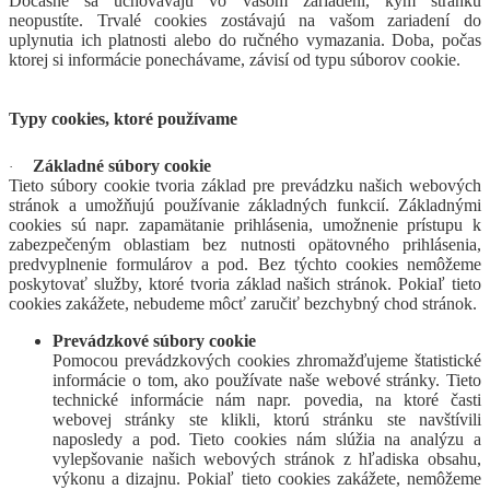
Dočasné sa uchovávajú vo vašom zariadení, kým stránku
neopustíte. Trvalé cookies zostávajú na vašom zariadení do
uplynutia ich platnosti alebo do ručného vymazania. Doba, počas
ktorej si informácie ponechávame, závisí od typu súborov cookie.
Typy cookies, ktoré používame
Základné súbory cookie
·
Tieto súbory cookie tvoria základ pre prevádzku našich webových
stránok a umožňujú používanie základných funkcií. Základnými
cookies sú napr. zapamätanie prihlásenia, umožnenie prístupu k
zabezpečeným oblastiam bez nutnosti opätovného prihlásenia,
predvyplnenie formulárov a pod. Bez týchto cookies nemôžeme
poskytovať služby, ktoré tvoria základ našich stránok. Pokiaľ tieto
cookies zakážete, nebudeme môcť zaručiť bezchybný chod stránok.
Prevádzkové súbory cookie
Pomocou prevádzkových cookies zhromažďujeme štatistické
informácie o tom, ako používate naše webové stránky. Tieto
technické informácie nám napr. povedia, na ktoré časti
webovej stránky ste klikli, ktorú stránku ste navštívili
naposledy a pod. Tieto cookies nám slúžia na analýzu a
vylepšovanie našich webových stránok z hľadiska obsahu,
výkonu a dizajnu. Pokiaľ tieto cookies zakážete, nemôžeme