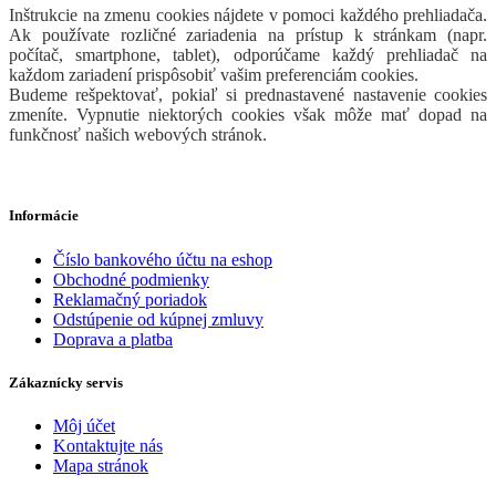
Inštrukcie na zmenu cookies nájdete v pomoci každého prehliadača.
Ak používate rozličné zariadenia na prístup k stránkam (napr.
počítač, smartphone, tablet), odporúčame každý prehliadač na
každom zariadení prispôsobiť vašim preferenciám cookies.
Budeme rešpektovať, pokiaľ si prednastavené nastavenie cookies
zmeníte. Vypnutie niektorých cookies však môže mať dopad na
funkčnosť našich webových stránok.
Informácie
Číslo bankového účtu na eshop
Obchodné podmienky
Reklamačný poriadok
Odstúpenie od kúpnej zmluvy
Doprava a platba
Zákaznícky servis
Môj účet
Kontaktujte nás
Mapa stránok