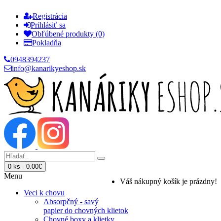
Registrácia
Prihlásiť sa
Obľúbené produkty (0)
Pokladňa
0948394237
info@kanarikyeshop.sk
0 ks - 0.00€
Menu
Váš nákupný košík je prázdny!
Veci k chovu
Absorpčný - savý
papier do chovných klietok
Chovné boxy a klietky